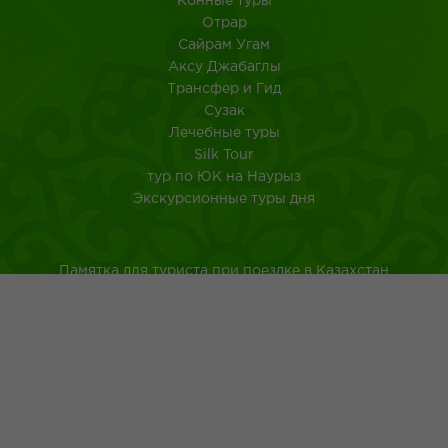
Конные туры
Отрар
Сайрам Угам
Аксу Джабаглы
Трансфер и Гид
Сузак
Лечебные туры
Silk Tour
тур по ЮК на Наурыз
Экскурсионные туры дня
Памятка для туриста при поездке в Казахстан
Туркестанская область
Город Шымкент
Казахская национальная кухня
Древнейшие обычаи казахского народа