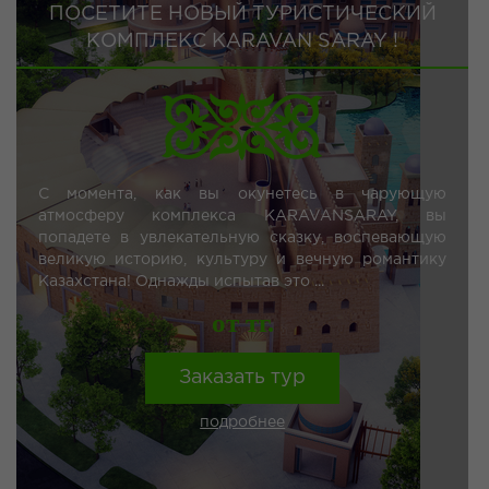
ПОСЕТИТЕ НОВЫЙ ТУРИСТИЧЕСКИЙ
КОМПЛЕКС KARAVAN SARAY !
С момента, как вы окунетесь в чарующую
атмосферу комплекса KARAVANSARAY, вы
попадете в увлекательную сказку, воспевающую
великую историю, культуру и вечную романтику
Казахстана! Однажды испытав это ...
от тг.
Заказать тур
подробнее