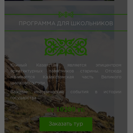
ПРОГРАММА ДЛЯ ШКОЛЬНИКОВ
Южный Казахстан является эпицентром
архитектурных памятников старины. Отсюда
начинается Казахстанская часть Великого
шелкового пути.
Важные исторические события в истории
государства ...
от 10200 тг.
Заказать тур