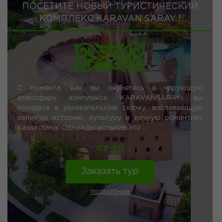
ПОСЕТИТЕ НОВЫЙ ТУРИСТИЧЕСКИЙ
КОМПЛЕКС KARAVAN SARAY !
С момента, как вы окунетесь в чарующую
атмосферу комплекса KARAVANSARAY, вы
попадете в увлекательную сказку, воспевающую
великую историю, культуру и вечную романтику
Казахстана! Однажды испытав это ...
от тг.
Заказать тур
подробнее