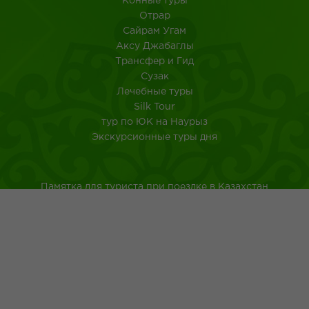
Конные туры
Отрар
Сайрам Угам
Аксу Джабаглы
Трансфер и Гид
Сузак
Лечебные туры
Silk Tour
тур по ЮК на Наурыз
Экскурсионные туры дня
Памятка для туриста при поездке в Казахстан
Туркестанская область
Город Шымкент
Казахская национальная кухня
Древнейшие обычаи казахского народа