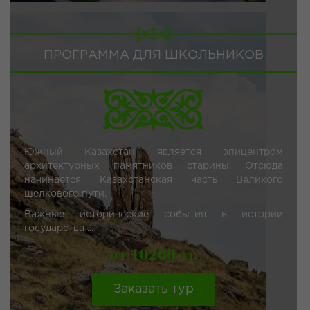
ПРОГРАММА ДЛЯ ШКОЛЬНИКОВ
Южный Казахстан является эпицентром
архитектурных памятников старины. Отсюда
начинается Казахстанская часть Великого
шелкового пути.
Важные исторические события в истории
государства ...
от 10200 тг.
Заказать тур