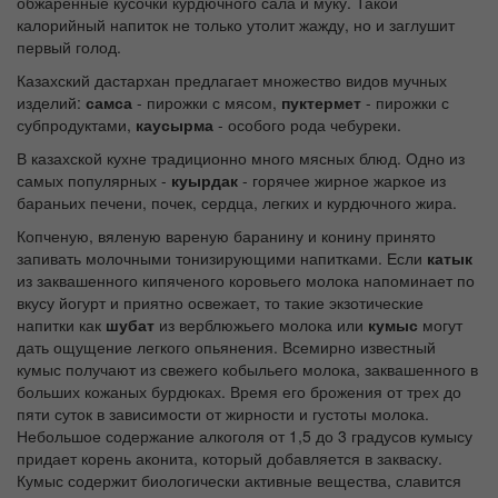
обжаренные кусочки курдючного сала и муку. Такой
калорийный напиток не только утолит жажду, но и заглушит
первый голод.
Казахский дастархан предлагает множество видов мучных
изделий:
самса
- пирожки с мясом,
пуктермет
- пирожки с
субпродуктами,
каусырма
- особого рода чебуреки.
В казахской кухне традиционно много мясных блюд. Одно из
самых популярных -
куырдак
- горячее жирное жаркое из
бараньих печени, почек, сердца, легких и курдючного жира.
Копченую, вяленую вареную баранину и конину принято
запивать молочными тонизирующими напитками. Если
катык
из заквашенного кипяченого коровьего молока напоминает по
вкусу йогурт и приятно освежает, то такие экзотические
напитки как
шубат
из верблюжьего молока или
кумыс
могут
дать ощущение легкого опьянения. Всемирно известный
кумыс получают из свежего кобыльего молока, заквашенного в
больших кожаных бурдюках. Время его брожения от трех до
пяти суток в зависимости от жирности и густоты молока.
Небольшое содержание алкоголя от 1,5 до 3 градусов кумысу
придает корень аконита, который добавляется в закваску.
Кумыс содержит биологически активные вещества, славится