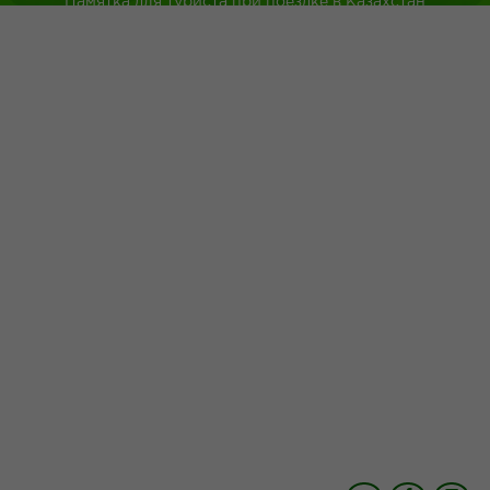
Памятка для туриста при поездке в Казахстан
Туркестанская область
Город Шымкент
Казахская национальная кухня
Древнейшие обычаи казахского народа
Адрес: г.Шымкент пр.Республики 43
+7 (700) 4 999 200
+7 (775) 056 02 26