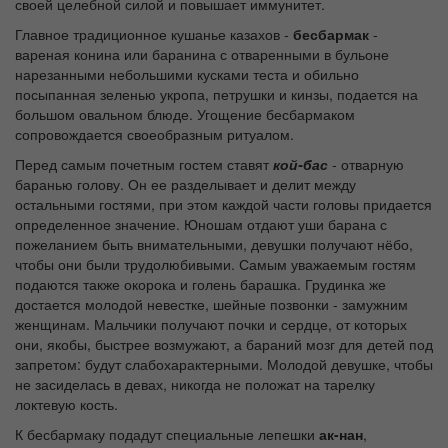
своей целебной силой и повышает иммунитет.
Главное традиционное кушанье казахов -
бесбармак
-
вареная конина или баранина с отваренными в бульоне
нарезанными небольшими кусками теста и обильно
посыпанная зеленью укропа, петрушки и кинзы, подается на
большом овальном блюде. Угощение бесбармаком
сопровождается своеобразным ритуалом.
Перед самым почетным гостем ставят
кой-бас
- отварную
баранью голову. Он ее разделывает и делит между
остальными гостями, при этом каждой части головы придается
определенное значение. Юношам отдают уши барана с
пожеланием быть внимательными, девушки получают нёбо,
чтобы они были трудолюбивыми. Самым уважаемым гостям
подаются также окорока и голень барашка. Грудинка же
достается молодой невестке, шейные позвонки - замужним
женщинам. Мальчики получают почки и сердце, от которых
они, якобы, быстрее возмужают, а бараний мозг для детей под
запретом: будут слабохарактерными. Молодой девушке, чтобы
не засиделась в девах, никогда не положат на тарелку
локтевую кость.
К бесбармаку подадут специальные лепешки
ак-нан
,