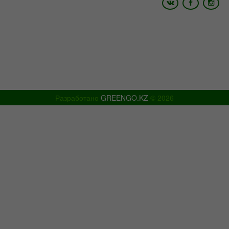
Email:
info@shymtour.kz, manager@shymtour.kz
Skype: shymtour1, shymtour2
Icq: 485527408 ,699351094, 614933868
www.shymtour.kz
Разработано
GREENGO.KZ
© 2026