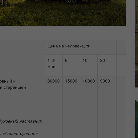
Цена на человека, тг
1-3/
6
10
20
маш
ховный и
80000
15000
10000
9000
 и старейшей
 духовный наставник
с «Азрет-султан»