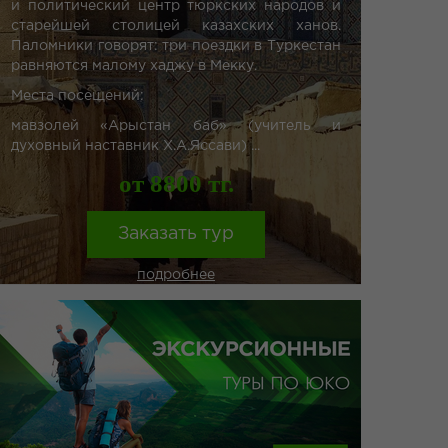
и политический центр тюркских народов и
старейшей столицей казахских ханов.
Паломники говорят: три поездки в Туркестан
равняются малому хаджу в Мекку.
Места посещений:
мавзолей «Арыстан баб» (учитель и
духовный наставник Х.А.Яссави) ...
от 8800 тг.
Заказать тур
подробнее