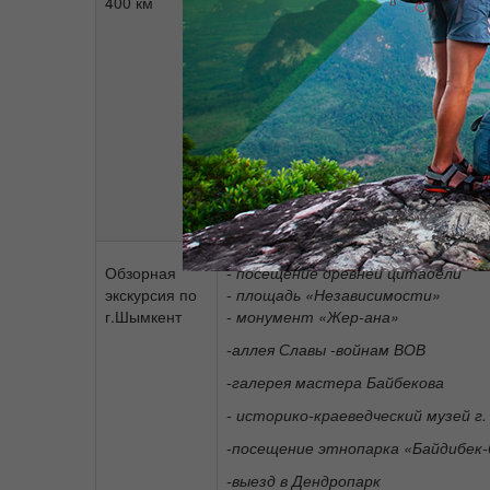
400 км
международной торговли, ремесел, 
-мавзоле
й
Карахана
-Даутбека
- памятник Джамбулу
- обелиск Славы
- мавзолеи Тектурмас и Мамбет 
-мавзолей Айша Биби и няни Баба
Обзорная
- посещение древней цитадели
экскурсия по
- площадь «Независимости»
г.Шымкент
- монумент «Жер-ана»
-аллея Славы -войнам ВОВ
-галерея мастера Байбекова
- историко-краеведческий музей 
-п
осещение этнопарка «Байдибек-
-в
ыезд в Дендропарк