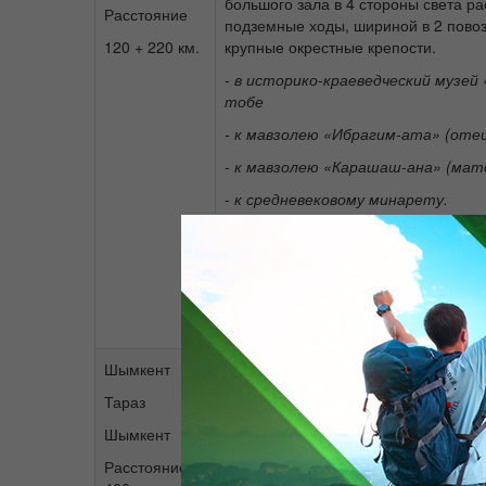
большого зала в 4 стороны света р
Расстояние
подземные ходы, шириной в 2 повоз
120 + 220 км.
крупные окрестные крепости.
- в историко-краеведческий музей
тобе
- к мавзолею «Ибрагим-ата» (отец
- к мавзолею «Карашаш-ана» (мате
- к средневековому минарету.
- гора Кемекалган
,
Ноев ковчег
- очищающая от грехов скала «Ада
-статуи животных, каменный дас
источник с тремя разными вкусам
Шымкент
Древний Тараз был крупнейшим ад
центром и занимал одно из центра
Тараз
Великом Шелковом пути. Его рост 
Шымкент
тесным образом связаны с историе
торгового пути. Древний Тараз сыг
Расстояние
в истории Евразии — как один из в