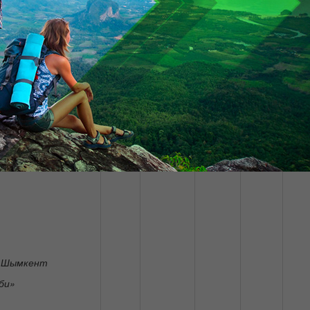
науки и культуры.
Батыра.
джа Хатум
45000
8000
6000
4000
г. Шымкент
би»