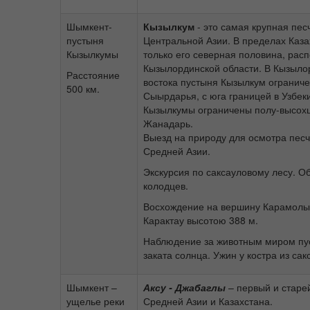
Шымкент-
Кызылкум
- это самая крупная пес
пустыня
Центральной Азии. В пределах Каза
Кызылкумы
только его северная половина, рас
Кызылординской области. В Кызыло
Расстояние
востока пустыня Кызылкум ограниче
500 км.
Сыырдарья, с юга границей в Узбек
Кызылкумы ограничены полу-высох
Жанадарь.
Выезд на природу для осмотра пес
Средней Азии.
Экскурсия по саксауловому лесу. О
колодцев.
Восхождение на вершину Карамолы
Карактау высотою 388 м.
Наблюдение за животным миром пу
заката солнца. Ужин у костра из сак
Шымкент –
Аксу - Джабаглы
– первый и старе
ущелье реки
Средней Азии и Казахстана.