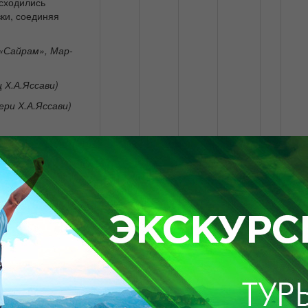
асходились
ки, соединяя
 «Сайрам», Мар-
 Х.А.Яссави)
ри Х.А.Яссави)
м и Ева»
тархан, святой
и
министративным
80000
15000
10000
9000
льных положений на
и процветание самым
й знаменитого
рал неоценимую роль
ажнейших центров