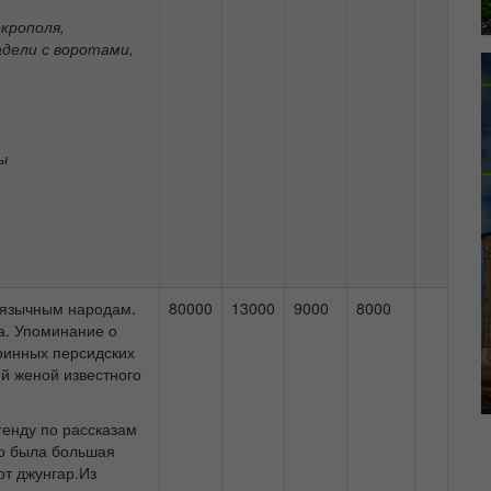
крополя,
дели с воротами,
ы
-язычным народам.
80000
13000
9000
8000
а. Упоминание о
ринных персидских
й женой известного
енду по рассказам
то была большая
от джунгар.Из