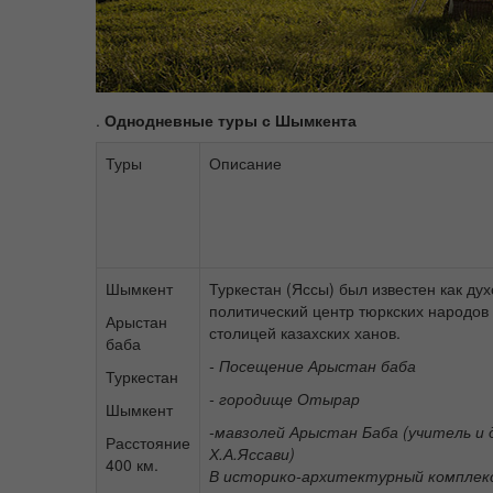
.
Однодневные туры
с Шымкента
Туры
Описание
Шымкент
Туркестан (Яссы) был известен как ду
политический центр тюркских народов
Арыстан
столицей казахских ханов.
баба
- Посещение Арыстан баба
Туркестан
- городище Отырар
Шымкент
-
мавзолей Арыстан Баба
(учитель и
Расстояние
Х.А.Яссави)
400 км.
В историко-архитектурный комплек