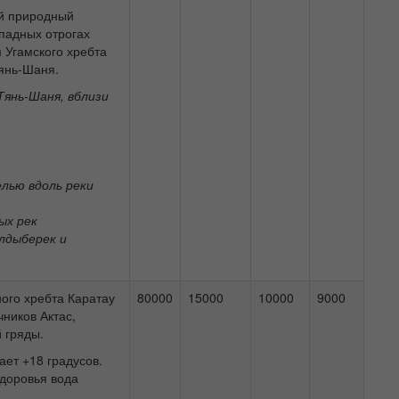
ый природный
падных отрогах
 Угамского хребта
Тянь-Шаня.
Тянь-Шаня, вблизи
елью вдоль реки
ых рек
лдыберек и
ного хребта Каратау
80000
15000
10000
9000
ников Актас,
 гряды.
ает +18 градусов.
здоровья вода