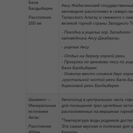
Бала
Аксу-Жабаглинский государственн
Балдыберек
заповедник расположен в северо-за
Расстояние
Таласского Алатау и смежного с ним
200 км
великой горной страны Западного 
- Поездка в ущелье гор Западного 
заповедника Аксу-Джабаглы.
- ущелье Аксу
- Отдых на берегу горной реки.
- Прогулка по арчовому лесу по ущ
Бала Балдыберек.
- Осмотр место слияния двух горн
,хрустальной чистой реки Бала Ба
бирюзовой реки Балдыберек
Шымкент –
Автопоход в центральную часть гор
Минеральные
для посещения трех целебных источ
источники
расположенных на вершинах горной
Актас
*Температура воды родников достиг
Расстояние
Эта самая вкусная и полезная для 
400км.
Каратау.