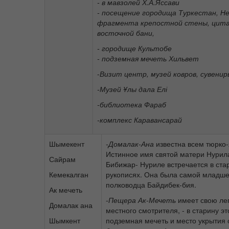
- в мавзолей Х.А.Яссави
- посещение городища Туркестан, Не
фрагмента крепостной стены, цита
восточной бани,
- городище Культобе
- подземная мечеть Хильвет
-
Визит центр, музей ковров, сувенир
-Музей
Ұлы дала Елі
-библиотека Фараб
-комплекс Каравансарай
Шымекент
-
Домалак-Ана
известна всем тюрко
Истинное имя святой матери Нурил
Сайрам
Бибижар- Нуриле встречается в ста
Кемекалган
рукописях. Она была самой младше
полководца Байдибек-бия.
Ак мечеть
-
Пещера Ак-Мечеть
имеет свою лег
Домалак ана
местного смотрителя, - в старину э
Шымкент
подземная мечеть и место укрытия 