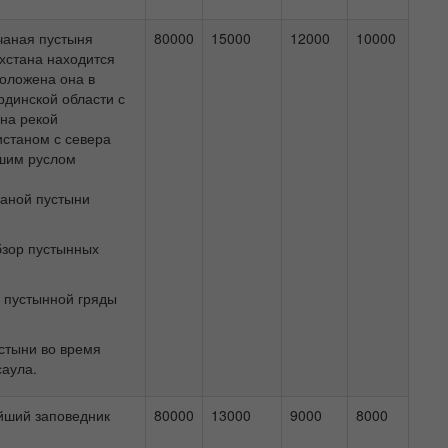
чаная пустыня
80000
15000
12000
10000
хстана находится
положена она в
рдинской области с
на рекой
истаном с севера
шим руслом
чаной пустыни
бзор пустынных
 пустынной гряды
стыни во время
саула.
йший заповедник
80000
13000
9000
8000