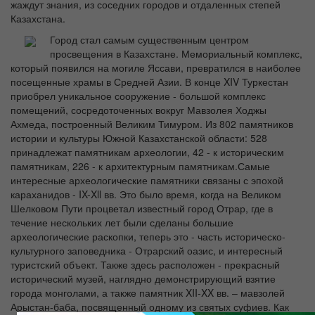
жаждут знания, из соседних городов и отдаленных степей
Казахстана.
Город стал самым существенным центром
просвещения в Казахстане. Мемориальный комплекс,
который появился на могиле Яссави, превратился в наиболее
посещенные храмы в Средней Азии. В конце XIV Туркестан
приобрел уникальное сооружение - большой комплекс
помещений, сосредоточенных вокруг Мавзолея Ходжы
Ахмеда, построенный Великим Тимуром. Из 802 памятников
истории и культуры Южной Казахстанской области: 528
принадлежат памятникам археологии, 42 - к историческим
памятникам, 226 - к архитектурным памятникам.Самые
интересные археологические памятники связаны с эпохой
караханидов - IX-Xll вв. Это было время, когда на Великом
Шелковом Пути процветал известный город Отрар, где в
течение нескольких лет были сделаны большие
археологические раскопки, теперь это - часть историческо-
культурного заповедника - Отрарский оазис, и интересный
туристский объект. Также здесь расположен - прекрасный
исторический музей, наглядно демонстрирующий взятие
города монголами, а также памятник XII-XX вв. – мавзолей
Арыстан-баба, посвященный одному из святых суфиев. Как