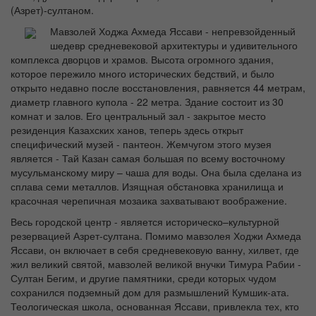
(Азрет)-султаном.
Мавзолей Ходжа Ахмеда Яссави - непревзойденный
шедевр средневековой архитектуры и удивительного
комплекса дворцов и храмов. Высота огромного здания,
которое пережило много исторических бедствий, и было
открыто недавно после восстановления, равняется 44 метрам,
диаметр главного купола - 22 метра. Здание состоит из 30
комнат и залов. Его центральный зал - закрытое место
резиденция Казахских ханов, теперь здесь открыт
специфический музей - пантеон. Жемчугом этого музея
является - Тай Казан самая большая по всему восточному
мусульманскому миру – чаша для воды. Она была сделана из
сплава семи металлов. Изящная обстановка хранилища и
красочная черепичная мозаика захватывают воображение.
Весь городской центр - является историческо–культурной
резервацией Азрет-султана. Помимо мавзолея Ходжи Ахмеда
Яссави, он включает в себя средневековую ванну, хилвет, где
жил великий святой, мавзолей великой внучки Тимура Рабии -
Султан Бегим, и другие памятники, среди которых чудом
сохранился подземный дом для размышлений Кумшик-ата.
Теологическая школа, основанная Яссави, привлекла тех, кто