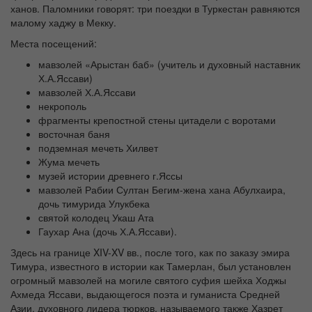
ханов. Паломники говорят: три поездки в Туркестан равняются
малому хаджу в Мекку.
Места посещений:
мавзолей «Арыстан баб» (учитель и духовный наставник
Х.А.Яссави)
мавзолей Х.А.Яссави
некрополь
фрагменты крепостной стены цитадели с воротами
восточная баня
подземная мечеть Хилвет
Жума мечеть
музей истории древнего г.Яссы
мавзолей Рабии Султан Бегим-жена хана Абулхаира,
дочь тимурида Улукбека
святой колодец Укаш Ата
Гаухар Ана (дочь Х.А.Яссави).
Здесь на границе XIV-XV вв., после того, как по заказу эмира
Тимура, известного в истории как Тамерлан, был установлен
огромный мавзолей на могиле святого суфия шейха Ходжы
Ахмеда Яссави, выдающегося поэта и гуманиста Средней
Азии, духовного лидера тюрков, называемого также Хазрет