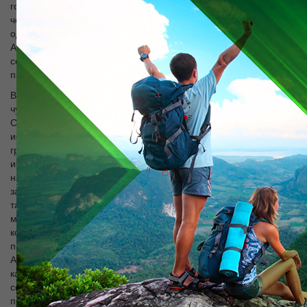
говорится в легенде, перед смертью Мухаммед дал аманат -
четки Арыстан-бабе, которые он передал
одиннадцатилетнему мальчику, в будущем известному Ходжа
Ахмеду Яссави. Мавзолей привлекает множество паломников
со всей Средней Азии. Здесь функционируют - центр
паломничества и гостиница.
В 40 км на север от Туркестана среди сухой степи находятся
чудом сохраненные, живописные руины древнего города
Сауран (XVII в.), известного на Великом Шелковом Пути. К
историческим местам также принадлежит естественная
граница Ордабасы, в настоящее время, объявленная как
исторический заповедник. Здесь, в 30 км от Шымкента, в
начале XVIII в. Казахи объединились, чтобы сопротивляться
захватчикам с западной Монголии - джунгарами. В области
также есть памятники архитектуры XIX в., представленные
мечетями и медресе, которые составляют архитектурный
комплекс - Аппак-Ишан в деревне Чаин и церквях. Недалеко, у
подножия хребта Каратау, расположен мавзолей Байдибек-
Ата. Байдибек-Ата был национальным героем, объединившим
казахский народ для борьбы с захватчиками. Сюда наши
современники приходят, чтобы отдать дань уважения памяти
предков.