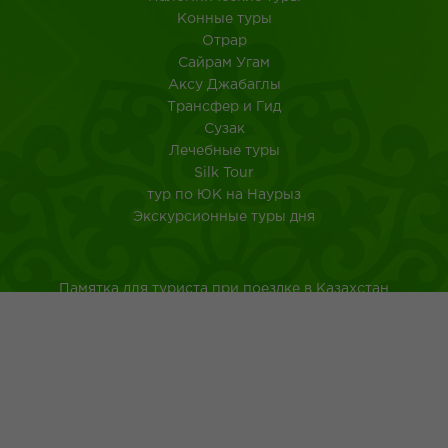
Конные туры
Отрар
Сайрам Угам
Аксу Джабаглы
Трансфер и Гид
Сузак
Лечебные туры
Silk Tour
тур по ЮК на Наурыз
Экскурсионные туры дня
Памятка для туриста при поездке в Казахстан
Туркестанская область
Город Шымкент
Казахская национальная кухня
Древнейшие обычаи казахского народа