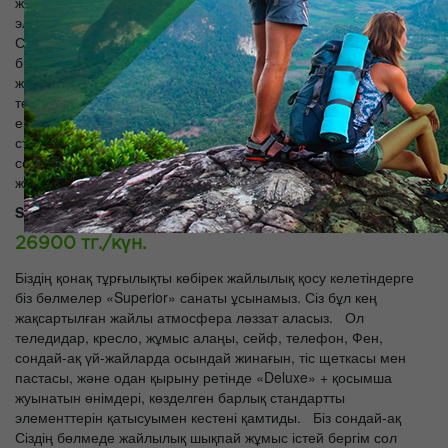
жуынатын өнімдері, көзделген барлық стандартты
элементтерін қатысуымен кестені қамтиды. Біз сондай-ақ
Сіздің бөлмеде жайлылық шықпай жұмыс істей бергім сол
бизнес адамдар үшін өте ыңғайлы болып табылады тегін
жоғары жылдамдықпен Интернетке қатынау, ұсынамыз. Біз
темекі шегуге және Шылым шекпейтіндерге «Superior» санаты
екеуі бар. Room мөлшері: 28 шаршы метр Барлық
стандартты бөлмелер «Deluxe» ұсынылатын ерекшеліктері,
сондай-ақ: - Халаттар және тәпішке - Жуынатын керек-
жарақтар Кеңейтілген ауқымы
Superior 2 төсек:
26900 тг./күн.
Біздің қонақ тұрғылықты көбірек жайлылық қосу келетіндерге
біз бөлмелер «Superior» санаты ұсынамыз. Сіз бұл кең
жақсартылған жайлы атмосфера ләззат аласыз. Ол
теледидар, кресло, жұмыс алаңы, сейф, телефон, Фен,
сондай-ақ үй-жайларда осындай жинағын, тіс щеткасы мен
пастасы, және одан қырыну ретінде «Deluxe» + қосымша
жуынатын өнімдері, көзделген барлық стандартты
элементтерін қатысуымен кестені қамтиды. Біз сондай-ақ
Сіздің бөлмеде жайлылық шықпай жұмыс істей бергім сол