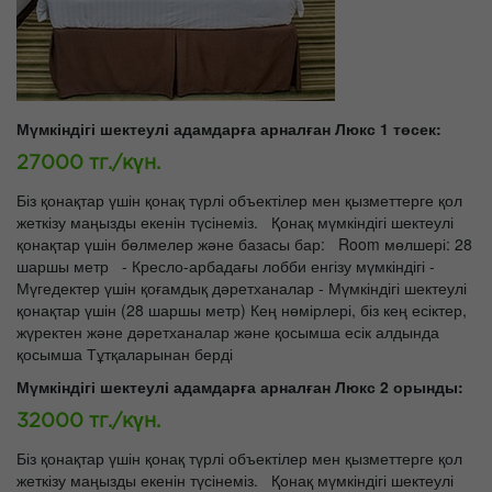
Мүмкіндігі шектеулі адамдарға арналған Люкс 1 төсек:
27000 тг./күн.
Біз қонақтар үшін қонақ түрлі объектілер мен қызметтерге қол
жеткізу маңызды екенін түсінеміз. Қонақ мүмкіндігі шектеулі
қонақтар үшін бөлмелер және базасы бар: Room мөлшері: 28
шаршы метр - Кресло-арбадағы лобби енгізу мүмкіндігі -
Мүгедектер үшін қоғамдық дәретханалар - Мүмкіндігі шектеулі
қонақтар үшін (28 шаршы метр) Кең нөмірлері, біз кең есіктер,
жүректен және дәретханалар және қосымша есік алдында
қосымша Тұтқаларынан берді
Мүмкіндігі шектеулі адамдарға арналған Люкс 2 орынды:
32000 тг./күн.
Біз қонақтар үшін қонақ түрлі объектілер мен қызметтерге қол
жеткізу маңызды екенін түсінеміз. Қонақ мүмкіндігі шектеулі