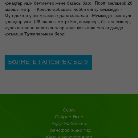
қонақтар үшін бөлмелер және базасы бар: Room мөлшері: 28
шаршы метр - Кресло-арбадағы лобби енгізу мүмкіндігі -
Мүгедектер үшін қоғамдық дәретханалар - Мүмкіндігі шектеулі
қонақтар үшін (28 шаршы метр) Кең нөмірлері, біз кең есіктер,
жүректен және дәретханалар және қосымша есік алдында
қосымша Тұтқаларынан берді
БӨЛМЕГЕ ТАПСЫРЫС БЕРУ
Созақ
​Сайрам Өгем
Ақсу-Жабағылы
Трансфер және гид
Күндік экскурсиялар