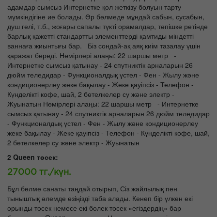
адамдар сымсыз Интернетке қол жеткізу болуын тарту
мүмкіндігіне ие болады. Әр бөлмеде мұндай сабын, сусабын,
душ гелі, т.б., жоғары сапалы түкті орамалдар, тәпішке ретінде
барлық қажетті стандартты элементтерді қамтиды міндетті
ваннаға жиынтығы бар. Біз сондай-ақ аяқ киім тазалау үшін
қаражат береді. Нөмірлері алаңы: 22 шаршы метр -
Интернетке сымсыз қатынау - 24 спутниктік арналарын 26
дюйм теледидар - Функционалдық үстел - Фен - Жылу және
кондиционерлеу жеке бақылау - Жеке қауіпсіз - Телефон -
Күнделікті кофе, шай, 2 бөтелкелер су және электр -
Жуынатын Нөмірлері алаңы: 22 шаршы метр - Интернетке
сымсыз қатынау - 24 спутниктік арналарын 26 дюйм теледидар
- Функционалдық үстел - Фен - Жылу және кондиционерлеу
жеке бақылау - Жеке қауіпсіз - Телефон - Күнделікті кофе, шай,
2 бөтелкелер су және электр - Жуынатын
2 Queen төсек:
27000 тг./күн.
Бұл бөлме санаты таңдай отырып, Сіз жайлылық пен
тыныштық әлемде өзіңізді таба алады. Кенеп бір үлкен екі
орынды төсек немесе екі бөлек төсек «егіздердің» бар