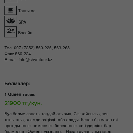
Таңғы ас
SPA
Басейн
Тел. 007 (7252) 560-226, 563-263
Факс 560-224
Е-mail: info@shymtour.kz
Бөлмелер:
1 Queen төсек:
21900 тг./күн.
Бұл бөлме санаты таңдай отырып, Сіз жайлылық пен
тыныштық әлемде өзіңізді таба алады. Кенеп бір үлкен екі
орынды төсек немесе екі бөлек төсек «егіздердің» бар
бөлмелер «Queen» ұсынады. Назар аударыңыз іскер