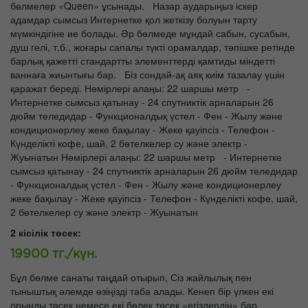
бөлмелер «Queen» ұсынады. Назар аударыңыз іскер
адамдар сымсыз Интернетке қол жеткізу болуын тарту
мүмкіндігіне ие болады. Әр бөлмеде мұндай сабын, сусабын,
душ гелі, т.б., жоғары сапалы түкті орамалдар, тәпішке ретінде
барлық қажетті стандартты элементтерді қамтиды міндетті
ваннаға жиынтығы бар. Біз сондай-ақ аяқ киім тазалау үшін
қаражат береді. Нөмірлері алаңы: 22 шаршы метр -
Интернетке сымсыз қатынау - 24 спутниктік арналарын 26
дюйм теледидар - Функционалдық үстел - Фен - Жылу және
кондиционерлеу жеке бақылау - Жеке қауіпсіз - Телефон -
Күнделікті кофе, шай, 2 бөтелкелер су және электр -
Жуынатын Нөмірлері алаңы: 22 шаршы метр - Интернетке
сымсыз қатынау - 24 спутниктік арналарын 26 дюйм теледидар
- Функционалдық үстел - Фен - Жылу және кондиционерлеу
жеке бақылау - Жеке қауіпсіз - Телефон - Күнделікті кофе, шай,
2 бөтелкелер су және электр - Жуынатын
2 кісілік төсек:
19900 тг./күн.
Бұл бөлме санаты таңдай отырып, Сіз жайлылық пен
тыныштық әлемде өзіңізді таба алады. Кенеп бір үлкен екі
орынды төсек немесе екі бөлек төсек «егіздердің» бар