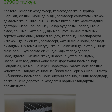
37900 тг./күн.
Көптеген іскерлік кездесулер, келіссөздер және турлар
шаршап, сіз шын мәнінде біздің бөлмелер санаттағы «Люкс»
демалыс және ыңғайлы. Сымсыз интернетке қолжетімділігі
достарыңызбен байланысу назар аударатын болады ғана
емес, сонымен қатар ең үздік маршрут Шымкент ғылыми-
зерттеу және оның төңірегі таңдау, келесі күні жоспарлауға.
«Люкс» - қонақ ең кең бөлмелері, жатын және қонақ бөлінеді
аймақтық. Біз темекі шегудің және шекпейтін қонақтар үшін де
люкс бар. Бұл бөлме екі 32-дюймдік теледидарлар
жабдықталған. мейманжайдың асхана үстел, орындық,
жазбаша үстел, диван және жеке дәретхана бөлмесі бар.
Сондай-ақ, біз монша керек-жарақтары, халат және тәпішке
кеңейтілген таңдау ұсынамыз. Room мөлшері: 53 шаршы метр
«Superior» бөлмелер, және Диуани залына, екінші теледидар,
ас және жеке дәретхана көзделген барлық стандартты
ерекшеліктері.