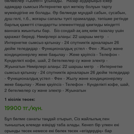
бөлмелер «Queen» ұсынады. Назар аударыңыз іскер
адамдар сымсыз Интернетке қол жеткізу болуын тарту
мүмкіндігіне ие болады. Әр бөлмеде мұндай сабын, сусабын,
душ гелі, т.б., жоғары сапалы түкті орамалдар, тәпішке ретінде
барлық қажетті стандартты элементтерді қамтиды міндетті
ваннаға жиынтығы бар. Біз сондай-ақ аяқ киім тазалау үшін
қаражат береді. Нөмірлері алаңы: 22 шаршы метр -
Интернетке сымсыз қатынау - 24 спутниктік арналарын 26
дюйм теледидар - Функционалдық үстел - Фен - Жылу және
кондиционерлеу жеке бақылау - Жеке қауіпсіз - Телефон -
Күнделікті кофе, шай, 2 бөтелкелер су және электр -
Жуынатын Нөмірлері алаңы: 22 шаршы метр - Интернетке
сымсыз қатынау - 24 спутниктік арналарын 26 дюйм теледидар
- Функционалдық үстел - Фен - Жылу және кондиционерлеу
жеке бақылау - Жеке қауіпсіз - Телефон - Күнделікті кофе, шай,
2 бөтелкелер су және электр - Жуынатын
1 кісілік төсек:
19900 тг./күн.
Бұл бөлме санаты таңдай отырып, Сіз жайлылық пен
тыныштық әлемде өзіңізді таба алады. Кенеп бір үлкен екі
орынды төсек немесе екі бөлек төсек «егіздердің» бар