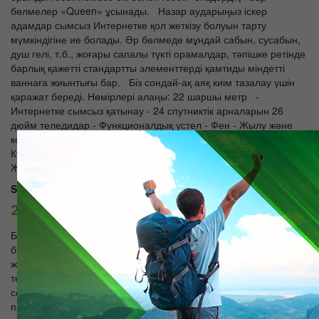
бөлмелер «Queen» ұсынады. Назар аударыңыз іскер
адамдар сымсыз Интернетке қол жеткізу болуын тарту
мүмкіндігіне ие болады. Әр бөлмеде мұндай сабын, сусабын,
душ гелі, т.б., жоғары сапалы түкті орамалдар, тәпішке ретінде
барлық қажетті стандартты элементтерді қамтиды міндетті
ваннаға жиынтығы бар. Біз сондай-ақ аяқ киім тазалау үшін
қаражат береді. Нөмірлері алаңы: 22 шаршы метр -
Интернетке сымсыз қатынау - 24 спутниктік арналарын 26
дюйм теледидар - Функционалдық үстел - Фен - Жылу және
кондиционерлеу жеке бақылау - Жеке қауіпсіз - Телефон -
Күнделікті кофе, шай, 2 бөтелкелер су және электр -
Жуынатын
Superior 1-төсек:
26900 тг./күн.
Біздің қонақ тұрғылықты көбірек жайлылық қосу келетіндерге
біз бөлмелер «Superior» санаты ұсынамыз. Сіз бұл кең
жақсартылған жайлы атмосфера ләззат аласыз. Ол
теледидар, кресло, жұмыс алаңы, сейф, телефон, Фен,
сондай-ақ үй-жайларда осындай жинағын, тіс щеткасы мен
пастасы, және одан қырыну ретінде «Deluxe» + қосымша