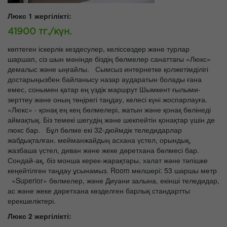
Люкс 1 жергілікті:
41900 тг./күн.
көптеген іскерлік кездесулер, келіссөздер және турлар
шаршап, сіз шын мәнінде біздің бөлмелер санаттағы «Люкс»
демалыс және ыңғайлы. Сымсыз интернетке қолжетімділігі
достарыңызбен байланысу назар аударатын болады ғана
емес, сонымен қатар ең үздік маршрут Шымкент ғылыми-
зерттеу және оның төңірегі таңдау, келесі күні жоспарлауға.
«Люкс» - қонақ ең кең бөлмелері, жатын және қонақ бөлінеді
аймақтық. Біз темекі шегудің және шекпейтін қонақтар үшін де
люкс бар. Бұл бөлме екі 32-дюймдік теледидарлар
жабдықталған. мейманжайдың асхана үстел, орындық,
жазбаша үстел, диван және жеке дәретхана бөлмесі бар.
Сондай-ақ, біз монша керек-жарақтары, халат және тәпішке
кеңейтілген таңдау ұсынамыз. Room мөлшері: 53 шаршы метр
«Superior» бөлмелер, және Диуани залына, екінші теледидар,
ас және жеке дәретхана көзделген барлық стандартты
ерекшеліктері.
Люкс 2 жергілікті: