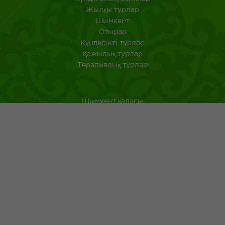
Жылқы турлар
Шымкент
Отырар
Күнделікті турлар
Қажылық турлар
Терапиялық турлар
Шымкент қаласы
Оңтүстік Қазақстан
Қазақстанда саяхат ететін туристерге арналған аңдатпа
Қазақ тағамдары
Қазақ халқының ежелгі әдеті