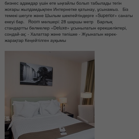
бизнес адамдар үшін өте ыңғайлы болып табылады тегін
жоғары жылдамдықпен Интернетке қатынау, ұсынамыз. Біз
темекі шегуге және Шылым шекпейтіндерге «Superior» санаты
екеуі бар. Room мөлшері: 28 шаршы метр Барлық
стандартты бөлмелер «Deluxe» ұсынылатын ерекшеліктері,
сондай-ақ: - Халаттар және тәпішке - Жуынатын керек-
жарақтар Кеңейтілген ауқымы