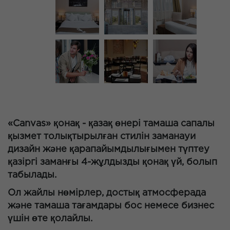
«Canvas» қонақ - қазақ өнері тамаша сапалы
қызмет толықтырылған стилін заманауи
дизайн және қарапайымдылығымен түптеу
қазіргі заманғы 4-жұлдызды қонақ үй, болып
табылады.
Ол жайлы нөмірлер, достық атмосферада
және тамаша тағамдары бос немесе бизнес
үшін өте қолайлы.