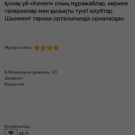
Қонақ үй «Кенеп» оның мұражайлар, көркем
галереялар мен қызықты түнгі клубтар
Шымкент тарихи орталығында орналасқан.
Жұлдыз саны:
Б.Момышулы даңғылы, 43
Шымкент
Казахстан
Қолайлылық:
Wi-Fi