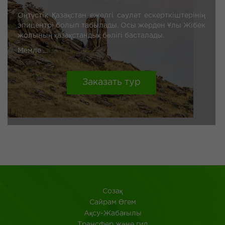
Оңтүстік Қазақстан ежелгі сәулет ескерткіштерінің
эпицентрі болып табылады. Осы жерден Ұлы Жібек
жолының қазақстандық бөлігі басталады.
Мемле ...
Заказать тур
Созақ
​Сайрам Өгем
Ақсу-Жабағылы
Трансфер және гид