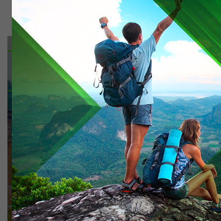
5 КҮН / 4 ТҮН ТҮРКІСТАН ОБЛЫСЫ -
ШЫМКЕНТ - ӨЗБЕКИСТАН
тг.
Саяхатқа тапсырыс беру
толығырақ