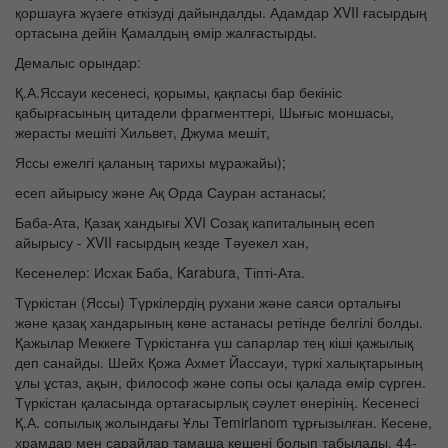
қоршауға жүзеге өткізуді дайындалды. Адамдар XVII ғасырдың
ортасына дейін Қамалдың өмір жалғастырды.
Демалыс орындар:
Қ.А.Яссауи кесенесі, қорымы, қақпасы бар бекініс
қабырғасының цитадели фрагменттері, Шығыс моншасы,
жерасты мешіті Хильвет, Джума мешіт,
Яссы ежелгі қаланың тарихы мұражайы);
есеп айырысу және Ақ Орда Сауран астанасы;
Баба-Ата, Қазақ хандығы XVI Созақ капиталының есеп
айырысу - XVII ғасырдың кезде Тәуекел хан,
Кесенелер: Исхак Баба, Karabura, Тіпті-Ата.
Түркістан (Яссы) Түркілердің рухани және саяси орталығы
және қазақ хандарының көне астанасы ретінде белгілі болды.
Қажылар Меккеге Түркістанға үш сапарлар тең кіші қажылық
деп санайды. Шейх Қожа Ахмет Йассауи, түркі халықтарының
ұлы ұстаз, ақын, философ және сопы осы қалада өмір сүрген.
Түркістан қаласында ортағасырлық сәулет өнерінің. Кесенесі
Қ.А. сопылық жолындағы Ұлы Temirlanom тұрғызылған. Кесене,
храмдар мен сарайлар тамаша кешені болып табылады. 44-