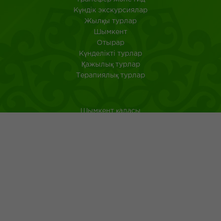
Күндік экскурсиялар
Жылқы турлар
Шымкент
Отырар
Күнделікті турлар
Қажылық турлар
Терапиялық турлар
Шымкент қаласы
Оңтүстік Қазақстан
Қазақстанда саяхат ететін туристерге арналған аңдатпа
Қазақ тағамдары
Қазақ халқының ежелгі әдеті