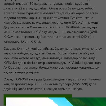
метрлік ғимарат 30 залдарына тұрады, негізгі күмбездің
диаметрі 22 метрді құрайды. Оның әсем безендіру, төбесі
аркалар және түрлі-түсті мозаика таңғажайып қарап боялған.
Мәдени-тарихи қорығының Әзірет Сұлтан Түркістан және
Күлтөбе қалаларын, молалар, кесенелерге (XV-XVII ғғ), мешіт
Джума, жерасты Хильвет мешіт (XII ғ.), Chilahana (рәсімдері
мен намаз бөлмесі (XIV с қамтиды. ), Шығыс моншасы (XVII-
XIXv.v.) және қамалы қабырғалары фрагменттері (ХІХ ғ.) с
қақпалары (XVIII-XIX ғ.).
Сауран. (X ғ), өйткені арнайы жобалау және азық-түлік және су
тәуелсіз жабдықтау, қуатты бекініс болды, бірнеше ай ұзақ
қоршауға жүзеге өткізуді дайындалды. Адамдар ортасында
XVIIveka дейін бекініс өмір жалғастырды. XIVstoletii қаласында
Ақ Орданың астанасы болды және осы кезеңде керамикалық
өндіріс гүлденуі көрдім.
Созақ - XVI-XVII ғасырда Қазақ хандығының астанасы Тәуекел
хан, петроглифтер 3000-нан астам түрлері (arpouzen) қола
дәуірінің қазба жұмыстары кезінде табылған кезде.
Саяхатқа тапсырыс беру