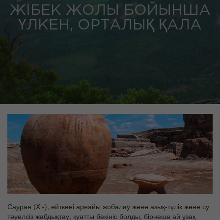
ЖІБЕК ЖОЛЫ БОЙЫНША
ҮЛКЕН, ОРТАЛЫҚ ҚАЛА
Сауран (X ғ), өйткені арнайы жобалау және азық-түлік және су
тәуелсіз жабдықтау, қуатты бекініс болды, бірнеше ай ұзақ