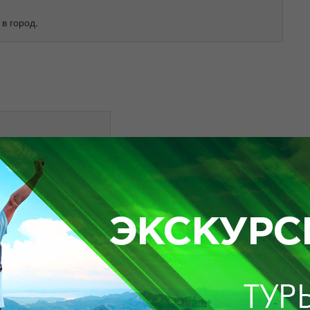
в город.
вней цитадели
висимости»
-ана»
аба"
томобилей
.
 галерея "Алтын Орда"