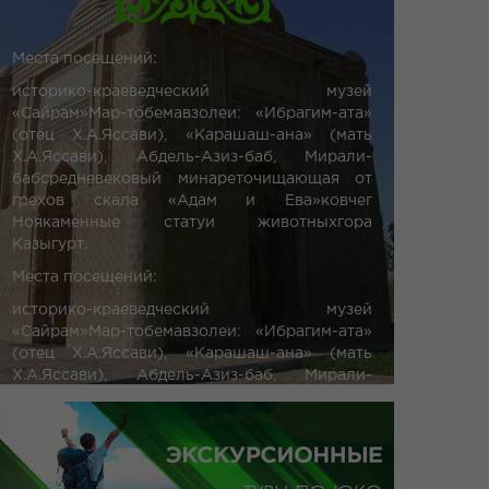
Места посещений:
историко-краеведческий музей
«Сайрам»Мар-тобемавзолеи: «Ибрагим-ата»
(отец Х.А.Яссави), «Карашаш-ана» (мать
Х.А.Яссави), Абдель-Азиз-баб, Мирали-
бабсредневековый минареточищающая от
грехов скала «Адам и Ева»ковчег
Ноякаменные статуи животныхгора
Казыгурт.
Места посещений:
историко-краеведческий музей
«Сайрам»Мар-тобемавзолеи: «Ибрагим-ата»
(отец Х.А.Яссави), «Карашаш-ана» (мать
Х.А.Яссави), Абдель-Азиз-баб, Мирали-
бабсредневековый минареточищающа ...
от 5300 тг.