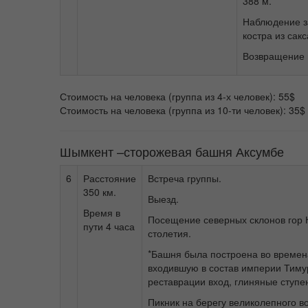
388 м.
Наблюдение з
костра из сакс
Возвращение в
Стоимость на человека (группа из 4-х человек): 55$
Стоимость на человека (группа из 10-ти человек): 35$
Шымкент –сторожевая башня Аксумбе
6
Расстояние
Встреча группы.
350 км.
Выезд.
Время в
Посещение северных склонов гор 
пути 4 часа
столетия.
*Башня была построена во времен
входившую в состав империи Тимур
реставрации вход, глиняные ступе
Пикник на берегу великолепного в