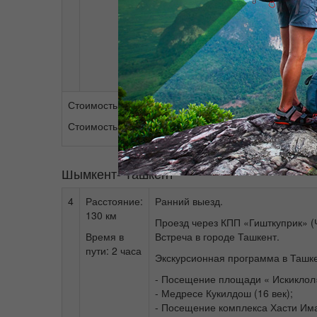
- этнографически
- Посещение этн
Завершение экск
Приезд на место 
Стоимость на человека (группа из 4-х человек): 35$
Стоимость на человека (группа из 10-ти человек): 17
Шымкент- Ташкент
4
Расстояние:
Ранний выезд.
130 км
Проезд через КПП «Гишткуприк» (
Время в
Встреча в городе Ташкент.
пути: 2 часа
Экскурсионная программа в Ташке
- Посещение площади « Искиклол
- Медресе Кукилдош (16 век);
- Посещение комплекса Хасти Им