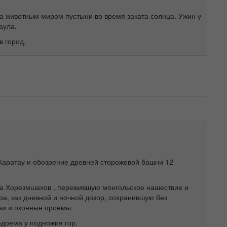
а животным миром пустыни во время заката солнца. Ужин у
аула.
 город.
Каратау и обозрение древней сторожевой башни 12
а Хорезмшахов , пережившую монгольское нашествие и
а, как дневной и ночной дозор, сохранившую без
ни и оконные проемы.
одоема у подножия гор.