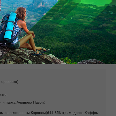
й комплекс "Кылует"
опарка «Казына»
урсии.
встречи.
$
Черняевка)
нте:
» и парка Алишера Навои;
ам со священным Кораном(644-656 гг) : медресе Каффал -