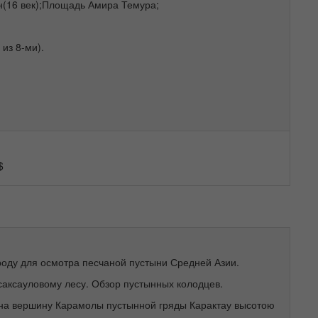
н(16 век);Площадь Амира Темура;
 из 8-ми).
$
роду для осмотра песчаной пустыни Средней Азии.
саксауловому лесу. Обзор пустынных колодцев.
на вершину Карамолы пустынной гряды Карактау высотою