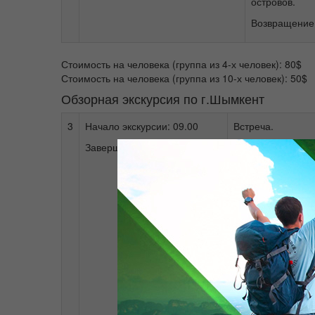
островов.
Возвращение 
Стоимость на человека (группа из 4-х человек): 80$
Стоимость на человека (группа из 10-х человек): 50$
Обзорная экскурсия по г.Шымкент
3
Начало экскурсии: 09.00
Встреча.
Завершение экскурсии: 21.00
Экскурсии:
- посещение дре
- площадь «Неза
- монумент «Жер
- Этнопарк "кенб
- парк им. Абая
- музей ретро ав
Перерыв на обед
- художественная