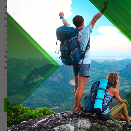
базарларына орналасқан араб жылнамашы, айтуынша,
мешіттің Жабық сауда қатарлары. белсенді сауда Сайрам
қарамастан, ежелгі тарихшы сәйкес, таза және жайлы қала
жақсы әсер қалдырды.
Өкінішке орай, уақыт Сайрам бар қатал әзіл атқарды. Қазірдің
өзінде 17 ғасырда, қала толығымен маңызды сауда орталығы
ретінде оның маңызын жоғалтты. Бүгін Сайрам ауылында
айналды, және Сайрам деп аталады. Соған қарамастан,
Қазақстан өз аумағында ортағасырлық Азия гүлденуі бұл
тамаша ескерткіші бар екенін мақтан болуы мүмкін.
Менмендік, алайда, Жібек жолы сәулет кезеңнің ең жарамсыз
түсіп фактісі тосқауыл. Алайда, керемет жасап, осы күнге дейін
аман бірнеше ғимараттар, баса назар лайық.
Саяхатқа тапсырыс беру