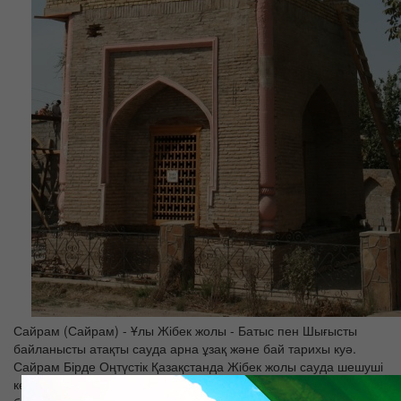
Сайрам (Сайрам) - Ұлы Жібек жолы - Батыс пен Шығысты
байланысты атақты сауда арна ұзақ және бай тарихы куә.
Сайрам Бірде Оңтүстік Қазақстанда Жібек жолы сауда шешуші
кезеңдерінің бірі болды. саудаланатын, маталар қала