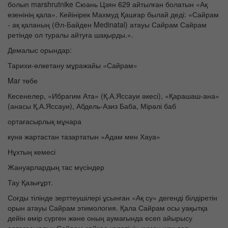
болып marshrutnike Сюань Цзян 629 айтылған болатын «Ақ
өзенінің қала». Кейінірек Махмуд Қашғар былай деді: «Сайрам
- ақ қаланың (Әл-Байден Medinatal) атауы Сайрам Сайрам
ретінде ол туралы айтуға шақырды.».
Демалыс орындар:
Тарихи-өлкетану мұражайы «Сайрам»
Mar төбе
Кесенелер, «Ибрагим Ата» (Қ.А.Яссауи әкесі), «Қарашаш-ана»
(анасы Қ.А.Яссауи), Абдель-Азиз Баба, Мірәлі баб
ортағасырлық мұнара
күнә жартастан тазартатын «Адам мен Хауа»
Нұхтың кемесі
Жануарлардың тас мүсіндер
Тау Қазығұрт.
Соғды тілінде зерттеушілері ұсынған «Ақ су» дегенді білдіретін
орын атауы Сайрам этимология. Қала Сайрам осы уақытқа
дейін өмір сүрген және оның аумағында есеп айырысу