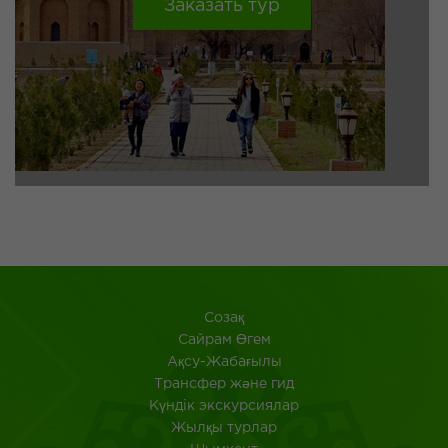
Заказать тур
Созақ
​Сайрам Өгем
Ақсу-Жабағылы
Трансфер және гид
Күндік экскурсиялар
Жылқы турлар