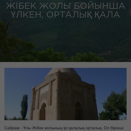
ЖІБЕК ЖОЛЫ БОЙЫНША
ҮЛКЕН, ОРТАЛЫҚ ҚАЛА
Сайрам - Ұлы Жібек жолының ірі қалалық орталық. Ол бірінші