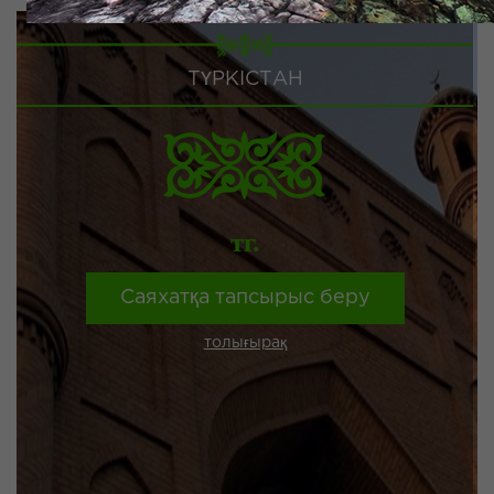
ТҮРКІСТАН
тг.
Саяхатқа тапсырыс беру
толығырақ