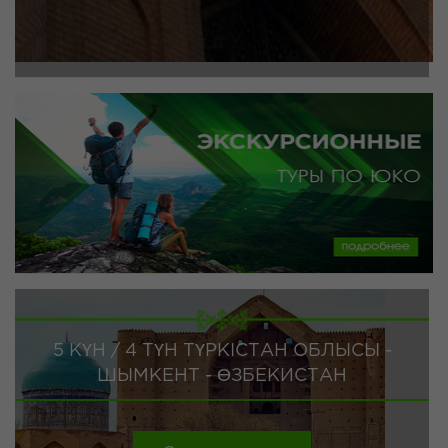
5 КҮН / 4 ТҮН ТҮРКІСТАН ОБЛЫСЫ -
ШЫМКЕНТ - ӨЗБЕКИСТАН