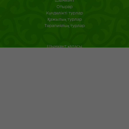
Шымкент
Отырар
Күнделікті турлар
Қажылық турлар
Терапиялық турлар
Шымкент қаласы
Оңтүстік Қазақстан
Қазақстанда саяхат ететін туристерге арналған аңдатпа
Қазақ тағамдары
Қазақ халқының ежелгі әдеті