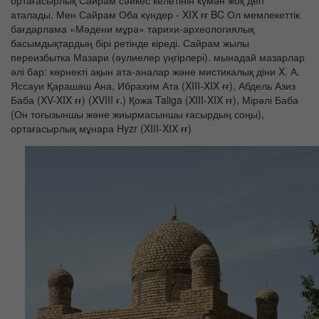
ортағасырлық Сайрам сәйкес келетінін күмән жоқ деп
аталады. Мен Сайрам Оба күндер - XIX ғғ BC Ол мемлекеттік
бағдарлама «Мәдени мұра» тарихи-археологиялық
басымдықтардың бірі ретінде кіреді. Сайрам жылы
переизбытка Мазари (әулиелер үңгірлері). мынадай мазарлар
әлі бар: көрнекті ақын ата-аналар және мистикалық діни X. А.
Яссауи Қарашаш Ана, Ибрахим Ата (XIII-XIX ғғ), Абдель Азиз
Баба (XV-XIX ғғ) (XVIII ғ.) Қожа Taliga (XIII-XIX ғғ), Мірәлі Баба
(Он тоғызыншы және жиырмасыншы ғасырдың соңы),
ортағасырлық мұнара Hyzr (XIII-XIX ғғ)