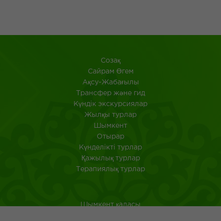
Созақ
​Сайрам Өгем
Ақсу-Жабағылы
Трансфер және гид
Күндік экскурсиялар
Жылқы турлар
Шымкент
Отырар
Күнделікті турлар
Қажылық турлар
Терапиялық турлар
Шымкент қаласы
Оңтүстік Қазақстан