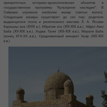
приоритетных историко-археологических объектов в
государственную программу "Культурное наследие". В
Сайраме огромное изобилие мазар (святых могил).
Следующие мазары существуют до сих пор: родители
выдающегося поэта и религиозного мистика X. А. Яссави
Карашаш ана (XVIII в.), Ибрагим ата (XIII-XIX в.в.), Абдел Азиз
Баба (XV-XIX в.в.), Ходжа Талиг (XIII-XIX в.в.), Мирали Баба
(конец ХГХ-ХХ в.в.), Средневековый минарет Хызр (XIII-XIX
в.в.)