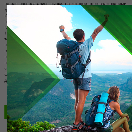
городе располагались рынки, на которых торговали тканями,
крытые торговые ряды, мечети. Несмотря на бойкую торговлю
Испиджаб, по признанию древнего историка, оставлял
приятное впечатление чистого и уютного города.
К сожалению, время сыграло с Испиджабом злую шутку. Уже в
17 веке город полностью утратил свое значение важного
торгового центра. В наши дни Испиджаб превратился в село, и
носит название Сайрам. Тем не менее, Казахстан может
гордиться тем, что на его территории есть этот замечательный
памятник эпохи расцвета средневековой Азии. Гордость,
правда, омрачается тем, что большинство архитектурных
сооружений периода Шелкового Пути пришло в упадок.
Однако те немногие здания, что чудом уцелели до наших
дней, заслуживают пристального внимания.
Заказать тур