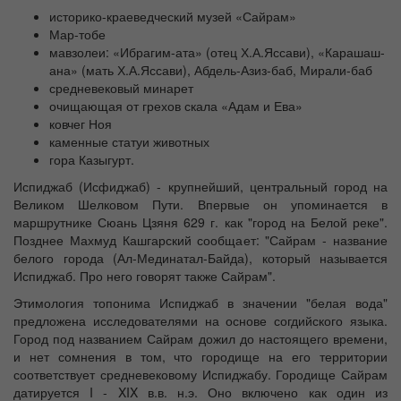
историко-краеведческий музей «Сайрам»
Мар-тобе
мавзолеи: «Ибрагим-ата» (отец Х.А.Яссави), «Карашаш-
ана» (мать Х.А.Яссави), Абдель-Азиз-баб, Мирали-баб
средневековый минарет
очищающая от грехов скала «Адам и Ева»
ковчег Ноя
каменные статуи животных
гора Казыгурт.
Испиджаб (Исфиджаб) - крупнейший, центральный город на
Великом Шелковом Пути. Впервые он упоминается в
маршрутнике Сюань Цзяня 629 г. как "город на Белой реке".
Позднее Махмуд Кашгарский сообщает: "Сайрам - название
белого города (Ал-Мединатал-Байда), который называется
Испиджаб. Про него говорят также Сайрам".
Этимология топонима Испиджаб в значении "белая вода"
предложена исследователями на основе согдийского языка.
Город под названием Сайрам дожил до настоящего времени,
и нет сомнения в том, что городище на его территории
соответствует средневековому Испиджабу. Городище Сайрам
датируется I - XIX в.в. н.э. Оно включено как один из