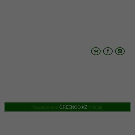
Адрес: г.Шымкент пр.Республики 43
+7 (700) 4 999 200
+7 (775) 056 02 26
Email:
info@shymtour.kz, manager@shymtour.kz
Skype: shymtour1, shymtour2
Icq: 485527408 ,699351094, 614933868
www.shymtour.kz
Разработано
GREENGO.KZ
© 2026