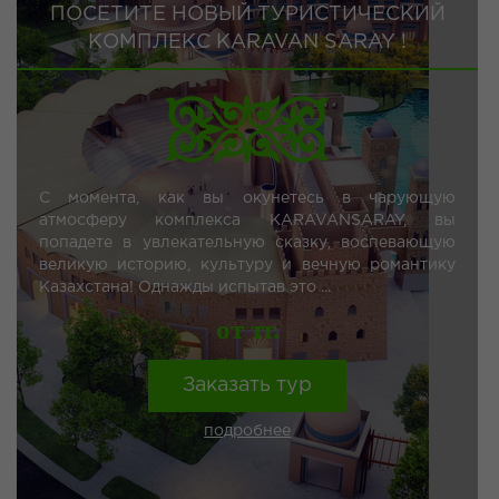
ПОСЕТИТЕ НОВЫЙ ТУРИСТИЧЕСКИЙ
КОМПЛЕКС KARAVAN SARAY !
С момента, как вы окунетесь в чарующую
атмосферу комплекса KARAVANSARAY, вы
попадете в увлекательную сказку, воспевающую
великую историю, культуру и вечную романтику
Казахстана! Однажды испытав это ...
от тг.
Заказать тур
подробнее