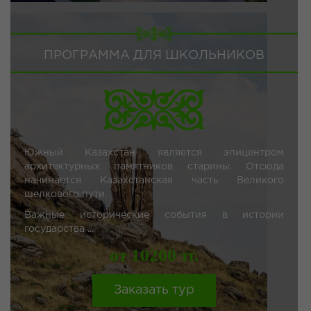
ПРОГРАММА ДЛЯ ШКОЛЬНИКОВ
Южный Казахстан является эпицентром
архитектурных памятников старины. Отсюда
начинается Казахстанская часть Великого
шелкового пути.
Важные исторические события в истории
государства ...
от 10200 тг.
Заказать тур