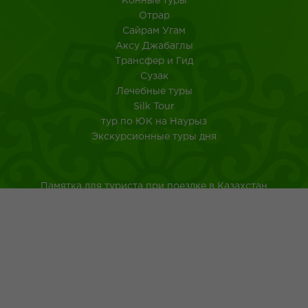
Конные туры
Отрар
Сайрам Угам
Аксу Джабаглы
Трансфер и Гид
Сузак
Лечебные туры
Silk Tour
тур по ЮК на Наурыз
Экскурсионные туры дня
Памятка для туриста при поездке в Казахстан
Туркестанская область
Город Шымкент
Казахская национальная кухня
Древнейшие обычаи казахского народа