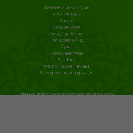
Паломнические туры
Конные туры
Отрар
Сайрам Угам
Аксу Джабаглы
Трансфер и Гид
Сузак
Лечебные туры
Silk Tour
тур по ЮК на Наурыз
Экскурсионные туры дня
Памятка для туриста при поездке в Казахстан
Туркестанская область
Город Шымкент
Казахская национальная кухня
Древнейшие обычаи казахского народа