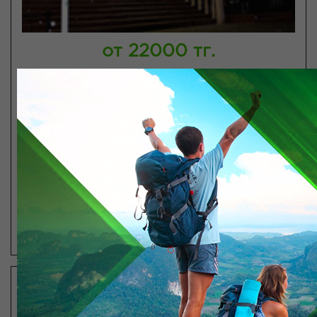
от 22000 тг.
Мегаполис Шымкент
Шымкент
Количество звезд:
Wi-Fi
Завтрак
ПОСМОТРЕТЬ