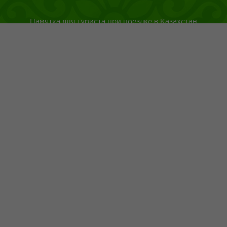
Памятка для туриста при поездке в Казахстан
Туркестанская область
Город Шымкент
Казахская национальная кухня
Древнейшие обычаи казахского народа
Адрес: г.Шымкент пр.Республики 43
+7 (700) 4 999 200
+7 (775) 056 02 26