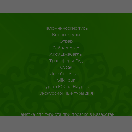
Паломнические туры
Конные туры
Отрар
Сайрам Угам
Аксу Джабаглы
Трансфер и Гид
Сузак
Лечебные туры
Silk Tour
тур по ЮК на Наурыз
Экскурсионные туры дня
Памятка для туриста при поездке в Казахстан
Туркестанская область
Город Шымкент