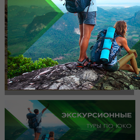
архитектурных памятников старины. Отсюда
начинается Казахстанская часть Великого
шелкового пути.
Важные исторические события в истории
государства ...
от 10200 тг.
Заказать тур
подробнее