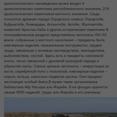
археологического заповедника-музея входят 4
археологических памятника республиканского значения, 216
археологических памятников местного значения. Сюда
относятся древние города Отрарского оазиса: Отрартобе,
Куйрыктобе, Кокмардан, Алтынтобе, Актобе, Жалпактобе,
мавзолей Арыстан-баба и другие исторические памятники В
этнографическом разделе представлены экспонаты ХІХ-ХХ
веков, собранные у местного населения – предметы быта,
ювелирные изделия, музыкальные инструменты, орудия
труда, связанные с кочевым скотоводством, земледелием,
рыболовством, охотой. Здесь есть и предметы соколиной
охоты, тесно связанной с духовной культурой народа и
убранство юрты. Самые ценные экспонаты – инкрустации из
кости, серебряный пояс с позолотой, ювелирные изделия –
серьги, кольца, накосные подвески-шолпы. Они придают
экспозиции особый блеск.В музее также организована
библиотека Абу Насыра аль-Фараби. В ее фондах хранятся
свыше 3000 изданий, труды аль-Фараби и его учеников.