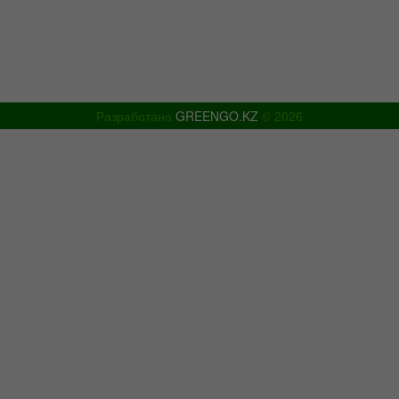
info@shymtour.kz, manager@shymtour.kz
Skype: shymtour1, shymtour2
Icq: 485527408 ,699351094, 614933868
www.shymtour.kz
Разработано
GREENGO.KZ
© 2026