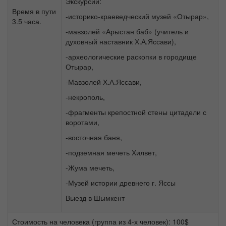
Экскурсии:
Время в пути
-историко-краеведческий музей «Отырар»,
3.5 часа.
-мавзолей «Арыстан баб» (учитель и
духовный наставник Х.А.Яссави),
-археологические раскопки в городище
Отырар,
-Мавзолей Х.А.Яссави,
-некрополь,
-фрагменты крепостной стены цитадели с
воротами,
-восточная баня,
-подземная мечеть Хилвет,
-Жума мечеть,
-Музей истории древнего г. Яссы
Выезд в Шымкент
Стоимость на человека (группа из 4-х человек): 100$