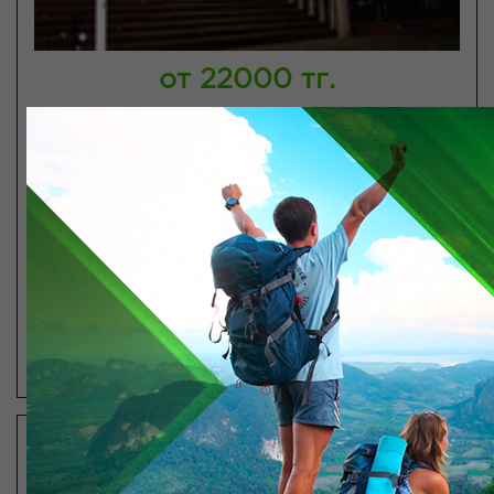
от 22000 тг.
Мегаполис Шымкент
Шымкент
Количество звезд:
Wi-Fi
Завтрак
ПОСМОТРЕТЬ