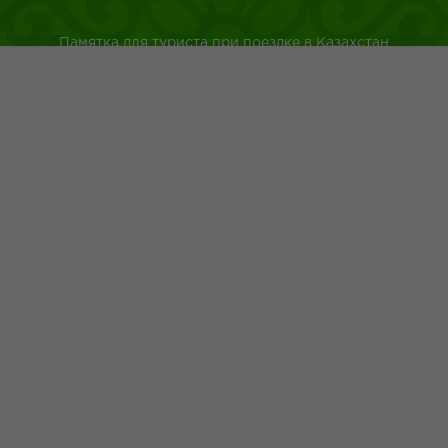
Памятка для туриста при поездке в Казахстан
Туркестанская область
Город Шымкент
Казахская национальная кухня
Древнейшие обычаи казахского народа
Адрес: г.Шымкент пр.Республики 43
+7 (700) 4 999 200
+7 (775) 056 02 26