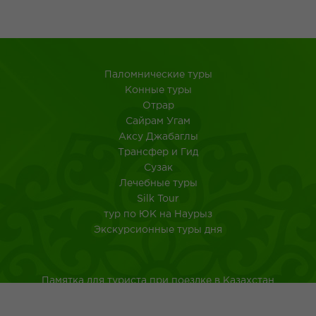
Паломнические туры
Конные туры
Отрар
Сайрам Угам
Аксу Джабаглы
Трансфер и Гид
Сузак
Лечебные туры
Silk Tour
тур по ЮК на Наурыз
Экскурсионные туры дня
Памятка для туриста при поездке в Казахстан
Туркестанская область
Город Шымкент